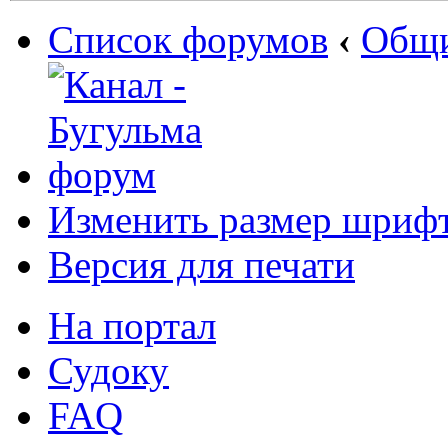
Список форумов
‹
Общи
Изменить размер шриф
Версия для печати
На портал
Судоку
FAQ