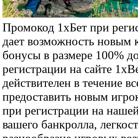
Промокод 1хБет при реги
дает возможность новым 
бонусы в размере 100% до
регистрации на сайте 1xB
действителен в течение в
предоставить новым игро
при регистрации на наше
вашего банкролла, легкос