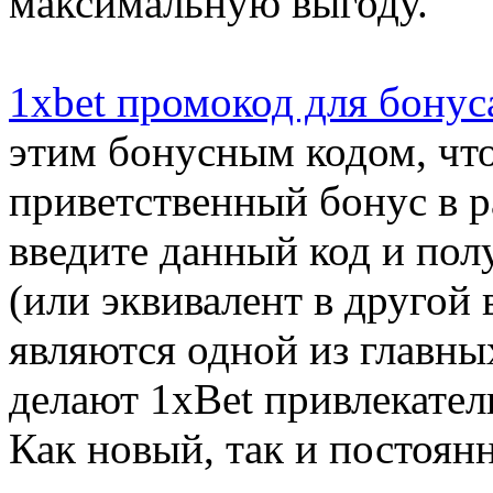
максимальную выгоду.
1xbet промокод для бонус
этим бонусным кодом, чт
приветственный бонус в 
введите данный код и пол
(или эквивалент в другой 
являются одной из главны
делают 1xBet привлекател
Как новый, так и постоян