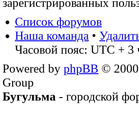
зарегистрированных польз
Список форумов
Наша команда
•
Удалит
Часовой пояс: UTC + 3 
Powered by
phpBB
© 2000,
Group
Бугульма
- городской фо