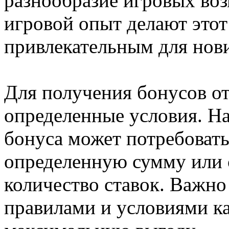
разнообразие игровых во
игровой опыт делают этот
привлекательным для нов
Для получения бонусов о
определенные условия. На
бонуса может потребовать
определенную сумму или 
количество ставок. Важно
правилами и условиями к