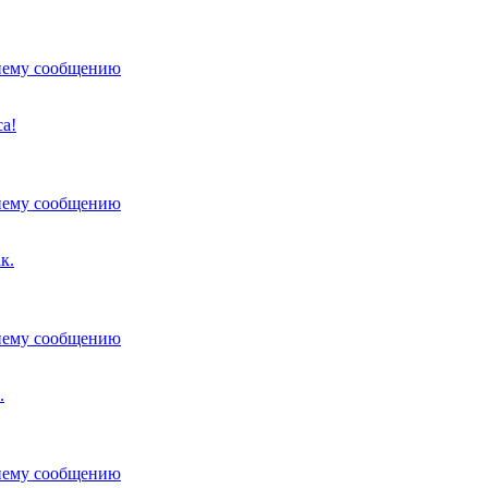
а!
к.
.