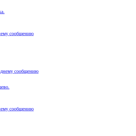
а.
ево.