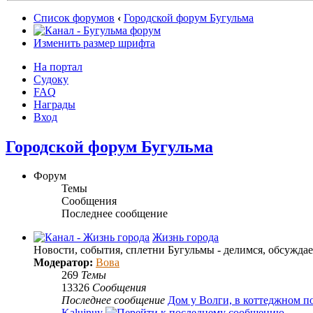
Список форумов
‹
Городской форум Бугульма
Изменить размер шрифта
На портал
Судоку
FAQ
Награды
Вход
Городской форум Бугульма
Форум
Темы
Сообщения
Последнее сообщение
Жизнь города
Новости, события, сплетни Бугульмы - делимся, обсужда
Модератор:
Вова
269
Темы
13326
Сообщения
Последнее сообщение
Дом у Волги, в коттеджном п
Kalujnuy