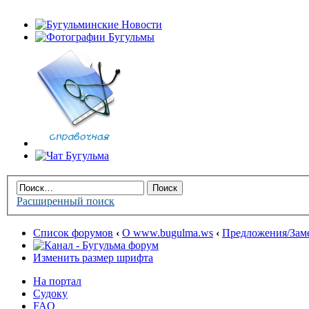
Расширенный поиск
Список форумов
‹
О www.bugulma.ws
‹
Предложения/Заме
Изменить размер шрифта
На портал
Судоку
FAQ