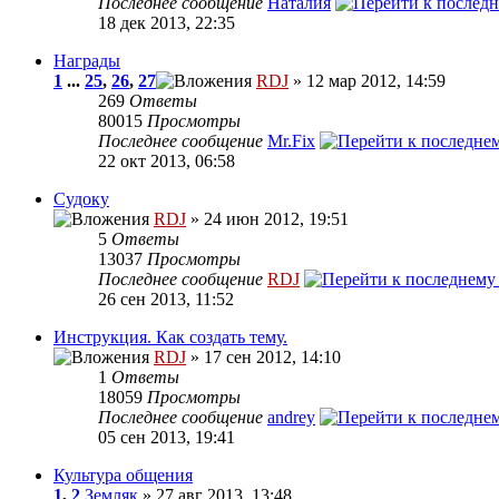
Последнее сообщение
Наталия
18 дек 2013, 22:35
Награды
1
...
25
,
26
,
27
RDJ
» 12 мар 2012, 14:59
269
Ответы
80015
Просмотры
Последнее сообщение
Mr.Fix
22 окт 2013, 06:58
Судоку
RDJ
» 24 июн 2012, 19:51
5
Ответы
13037
Просмотры
Последнее сообщение
RDJ
26 сен 2013, 11:52
Инструкция. Как создать тему.
RDJ
» 17 сен 2012, 14:10
1
Ответы
18059
Просмотры
Последнее сообщение
andrey
05 сен 2013, 19:41
Культура общения
1
,
2
Земляк
» 27 авг 2013, 13:48