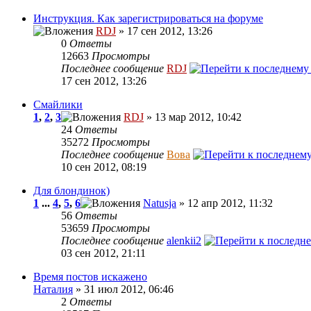
Инструкция. Как зарегистрироваться на форуме
RDJ
» 17 сен 2012, 13:26
0
Ответы
12663
Просмотры
Последнее сообщение
RDJ
17 сен 2012, 13:26
Смайлики
1
,
2
,
3
RDJ
» 13 мар 2012, 10:42
24
Ответы
35272
Просмотры
Последнее сообщение
Вова
10 сен 2012, 08:19
Для блондинок)
1
...
4
,
5
,
6
Natusja
» 12 апр 2012, 11:32
56
Ответы
53659
Просмотры
Последнее сообщение
alenkii2
03 сен 2012, 21:11
Время постов искажено
Наталия
» 31 июл 2012, 06:46
2
Ответы