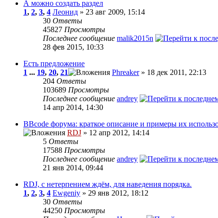
А можно создать раздел
1
,
2
,
3
,
4
Леонид
» 23 авг 2009, 15:14
30
Ответы
45827
Просмотры
Последнее сообщение
malik2015n
28 фев 2015, 10:33
Есть предложение
1
...
19
,
20
,
21
Phreaker
» 18 дек 2011, 22:13
204
Ответы
103689
Просмотры
Последнее сообщение
andrey
14 апр 2014, 14:30
BBcode форума: краткое описание и примеры их использ
RDJ
» 12 апр 2012, 14:14
5
Ответы
17588
Просмотры
Последнее сообщение
andrey
21 янв 2014, 09:44
RDJ, с нетерпением ждём, для наведения порядка.
1
,
2
,
3
,
4
Ewgeniy
» 29 янв 2012, 18:12
30
Ответы
44250
Просмотры