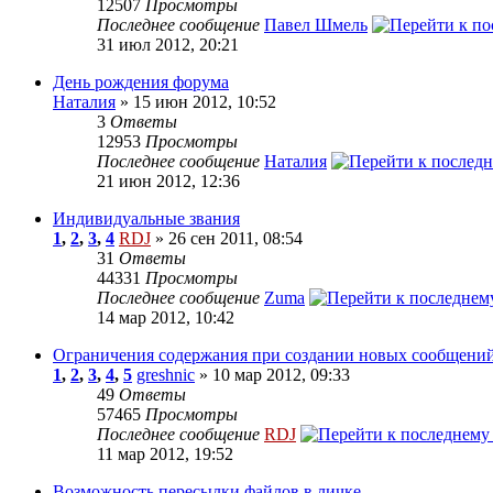
12507
Просмотры
Последнее сообщение
Павел Шмель
31 июл 2012, 20:21
День рождения форума
Наталия
» 15 июн 2012, 10:52
3
Ответы
12953
Просмотры
Последнее сообщение
Наталия
21 июн 2012, 12:36
Индивидуальные звания
1
,
2
,
3
,
4
RDJ
» 26 сен 2011, 08:54
31
Ответы
44331
Просмотры
Последнее сообщение
Zuma
14 мар 2012, 10:42
Ограничения содержания при создании новых сообщений
1
,
2
,
3
,
4
,
5
greshnic
» 10 мар 2012, 09:33
49
Ответы
57465
Просмотры
Последнее сообщение
RDJ
11 мар 2012, 19:52
Возможность пересылки файлов в личке