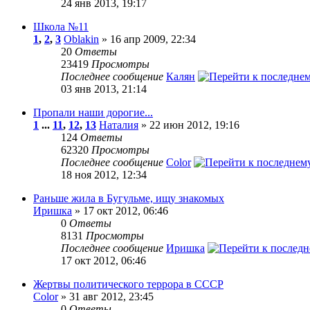
24 янв 2013, 19:17
Школа №11
1
,
2
,
3
Oblakin
» 16 апр 2009, 22:34
20
Ответы
23419
Просмотры
Последнее сообщение
Калян
03 янв 2013, 21:14
Пропали наши дорогие...
1
...
11
,
12
,
13
Наталия
» 22 июн 2012, 19:16
124
Ответы
62320
Просмотры
Последнее сообщение
Color
18 ноя 2012, 12:34
Раньше жила в Бугульме, ищу знакомых
Иришка
» 17 окт 2012, 06:46
0
Ответы
8131
Просмотры
Последнее сообщение
Иришка
17 окт 2012, 06:46
Жертвы политического террора в СССР
Color
» 31 авг 2012, 23:45
0
Ответы