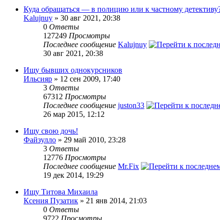
Куда обращаться — в полицию или к частному детективу
Kalujnuy
» 30 авг 2021, 20:38
0
Ответы
127249
Просмотры
Последнее сообщение
Kalujnuy
30 авг 2021, 20:38
Ищу бывших однокурсников
Ильсияр
» 12 сен 2009, 17:40
3
Ответы
67312
Просмотры
Последнее сообщение
juston33
26 мар 2015, 12:12
Ищу свою дочь!
Файзулло
» 29 май 2010, 23:28
3
Ответы
12776
Просмотры
Последнее сообщение
Mr.Fix
19 дек 2014, 19:29
Ищу Титова Михаила
Ксения Пузатик
» 21 янв 2014, 21:03
0
Ответы
9722
Просмотры